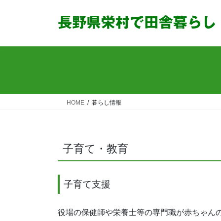
コ
ナ
ン
ビ
テ
ゲ
ン
ー
ツ
シ
へ
ョ
ス
ン
キ
に
ッ
移
HOME
暮らし情報
プ
動
子育て・教育
子育て支援
役場の保健師や栄養士等の専門職が赤ちゃん