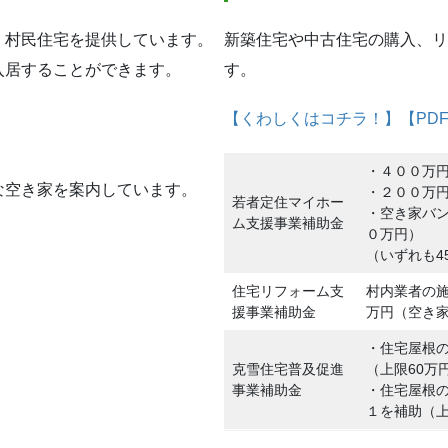
・村民住宅を提供しています。
新築住宅や中古住宅の購入、リ
入居することができます。
す。
【くわしくはコチラ！】【PD
・４００万
な空き家を案内しています。
・２００万
若者定住マイホー
・空き家バ
ム支援事業補助金
０万円）
（いずれも4
住宅リフォーム支
村内業者の施
援事業補助金
万円（空き家
・住宅屋根
克雪住宅普及促進
（上限60万
事業補助金
・住宅屋根
１を補助（