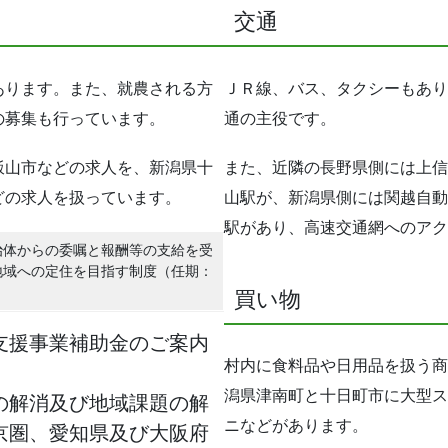
交通
あります。また、就農される方
ＪＲ線、バス、タクシーもあり
の募集も行っています。
通の主役です。
飯山市などの求人を、新潟県十
また、近隣の長野県側には上信
どの求人を扱っています。
山駅が、新潟県側には関越自動
駅があり、高速交通網へのアク
治体からの委嘱と報酬等の支給を受
地域への定住を目指す制度（任期：
買い物
支援事業補助金のご案内
村内に食料品や日用品を扱う商
潟県津南町と十日町市に大型ス
の解消及び地域課題の解
ニなどがあります。
京圏、愛知県及び大阪府