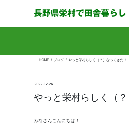
コ
ナ
ン
ビ
テ
ゲ
ン
ー
ツ
シ
へ
ョ
ス
ン
キ
に
ッ
移
HOME
ブログ
やっと栄村らしく（？）なってきた！
プ
動
2022-12-26
やっと栄村らしく（？
みなさんこんにちは！