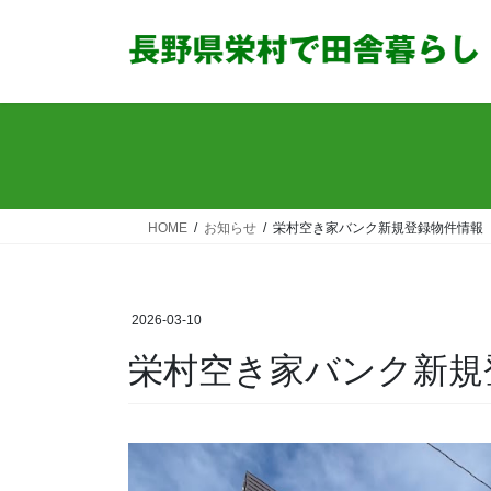
コ
ナ
ン
ビ
テ
ゲ
ン
ー
ツ
シ
へ
ョ
ス
ン
キ
に
ッ
移
HOME
お知らせ
栄村空き家バンク新規登録物件情報【
プ
動
2026-03-10
栄村空き家バンク新規登