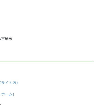
る古民家
式サイト内）
トホーム）